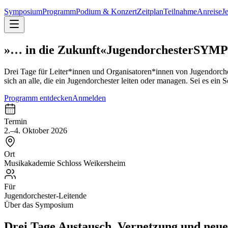
Symposium
Programm
Podium & Konzert
Zeitplan
Teilnahme
Anreise
J
»
… in die Zukunft
«
Jugendorchester
SYMP
Drei Tage für Leiter*innen und Organisatoren*innen von Jugendorch
sich an alle, die ein Jugendorchester leiten oder
managen. Sei es ein S
Programm entdecken
Anmelden
Termin
2.–4. Oktober 2026
Ort
Musikakademie Schloss Weikersheim
Für
Jugendorchester-Leitende
Über das Symposium
Drei Tage Austausch, Vernetzung und
neue