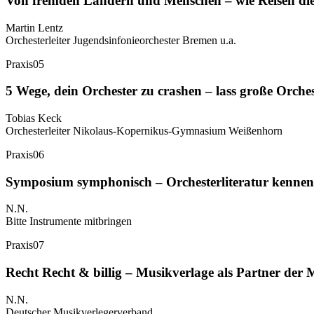
Von fremden Ländern und Menschen – wie Reisen die
Martin Lentz
Orchesterleiter Jugendsinfonieorchester Bremen u.a.
Praxis
05
5 Wege, dein Orchester zu crashen – lass große Orche
Tobias Keck
Orchesterleiter Nikolaus-Kopernikus-Gymnasium Weißenhorn
Praxis
06
Symposium symphonisch – Orchesterliteratur kennen
N.N.
Bitte Instrumente mitbringen
Praxis
07
Recht Recht & billig – Musikverlage als Partner der 
N.N.
Deutscher Musikverlegerverband