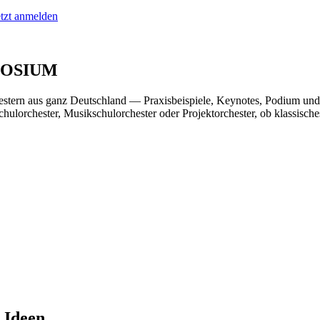
etzt anmelden
OSIUM
estern aus ganz Deutschland — Praxisbeispiele, Keynotes, Podium und 
chulorchester, Musikschulorchester oder
Projektorchester, ob klassisch
 Ideen
.